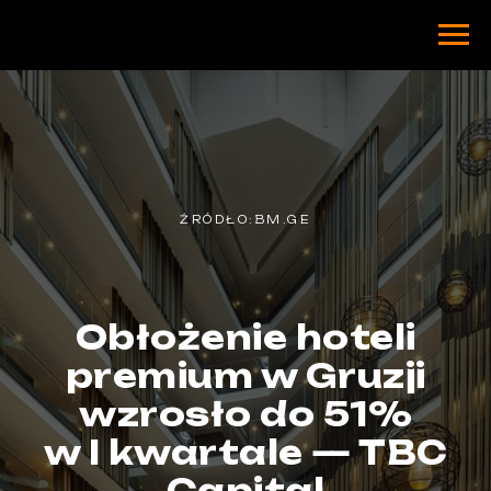
ŹRÓDŁO:BM.GE
Obłożenie hoteli
premium w Gruzji
wzrosło do 51%
w I kwartale — TBC
Capital