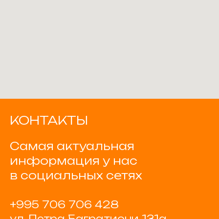
КОНТАКТЫ
Самая актуальная
информация у нас
в социальных сетях
+995 706 706 428
ул. Петра Багратиони 131а,