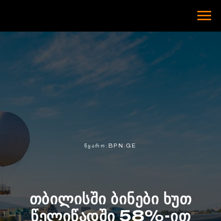
ᲬᲧᲐᲠᲝ:BPN.GE
თბილისში ბინები ხუთ
წელიწადში 58%-ით