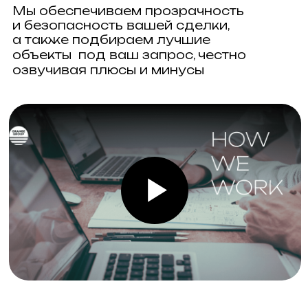
ОПЫТ
Профессиональная команда
с опытом работы в сфере
недвижимости с 2008 года.
ПАРТНЁРЫ
Работаем только с застройщиками,
прошедшими проверку нашей
службы безопасности.
ВЫГОДА