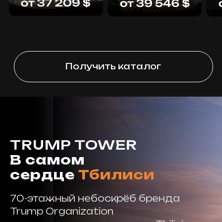
Благодаря членству
в International REALTOR®️ Members,
мы работаем по высочайшим
мировым стандартам.
Сотрудничая с Orange Group,
вы получаете не только локальную
экспертизу, но и выход на глобальный
рынок недвижимости
с профессиональной поддержкой
на каждом этапе.
TRUMP TOWER
В самом
сердце
Тбилиси
70-этажный небоскрёб бренда
Trump Organization