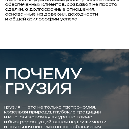
*По данным Georgian National Tourism
Administration
В окрестностях Батуми находятся
уникальные природные заповедники:
— Ботанический сад
— Мтирала
— Кинтриши
— Водопады и пляжи с магнитными
черными песками в Шекветили и Уреки