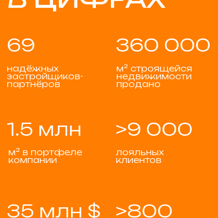
Eugeniia
Pereyaslavskaya