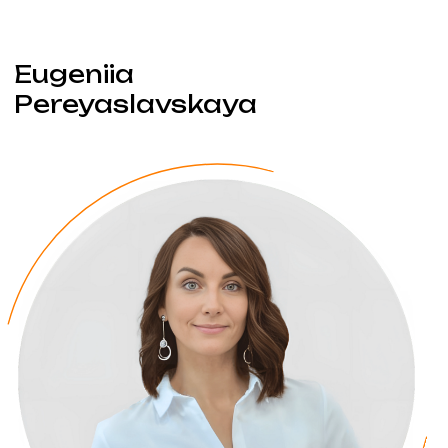
Марина
Павел
Мы не просто продаем недвижимость —
мы формируем рынок осознанных
инвестиций, помогая клиентам обрести
финансовую уверенность и построить
обеспеченное будущее.
Мы любим Грузию, свою работу, себя и наших
обеспеченных клиентов, создавая не просто
сделки, а долгосрочные отношения,
основанные на доверии, доходности
и общей философии успеха.