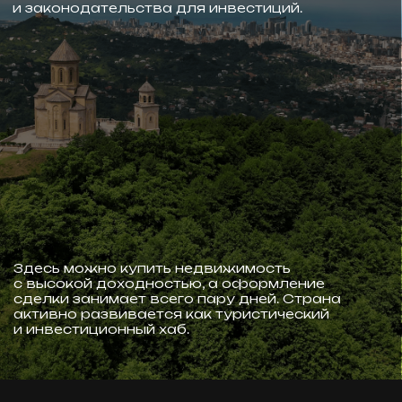
Город славится современной архитектурой,
европейским стилем застройки, роскошными
отелями и уютными кафе. Здесь гармонично
сочетаются море, горы, архитектурные
шедевры, древние монастыри, живописные
озера и уютные деревни.
Столица Аджарии предлагает
разнообразные виды туризма: спокойный
отдых на пляже, ночные развлечения, казино,
семейный отдых, активный образ жизни
и гастрономические удовольствия.