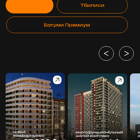
Директор Orange Group Evgeniia
Pereiaslavskaia действительный член
International REALTOR®️ Members
—
глобального профессионального
сообщества специалистов по недвижимости.
Это открывает для нашей компании новые
возможности для международного
сотрудничества, обмена опытом с ведущими
экспертами рынка.