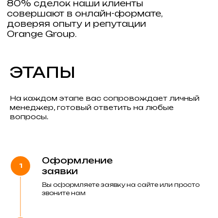
Для вас, как для покупателя, наши
услуги абсолютно бесплатны.
А мы не заинтересованы в том, чтобы
продать какой-то конкретный объект,
поэтому объективно подберем
идеальный вариант под ваши критерии.
ЭТАПЫ
На каждом этапе вас сопровождает личный
менеджер, готовый ответить на любые
БЕЗОПАСНОСТЬ
вопросы.
Гарантируем юридическую чистоту
Оформление
сделки. Проведем безопасные
финансовые расчеты. Работаем
заявки
открыто и прозрачно — наши
Вы оформляете заявку на сайте или просто
клиенты доверяют нам.
звоните нам