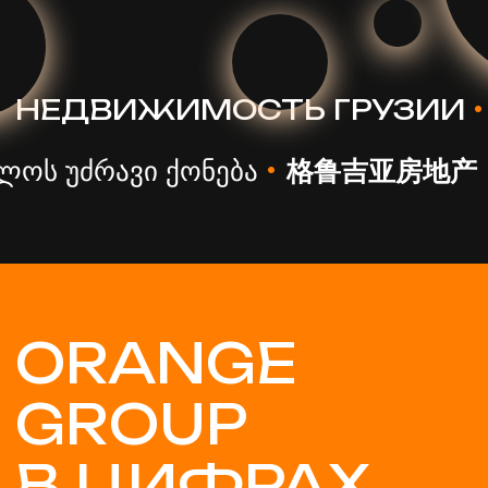
м² в портфеле
лояльных
компании
клиентов
35 млн $
>800
успешных сделок
в инвестиционных
каждый год
сделках
ежегодно
КОМАНДА
Команда Orange Group насчитывает
60 сотрудников, и более 500 партнёров
по всему миру