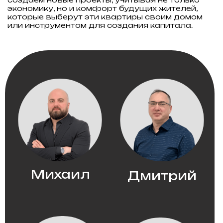
Здесь можно купить недвижимость
с высокой доходностью, а оформление
сделки занимает всего пару дней. Страна
активно развивается как туристический
и инвестиционный хаб.
Почему
Батуми?
Батуми — динамично
развивающийся рынок
недвижимости на побережье
Черного моря и столица Аджарии.