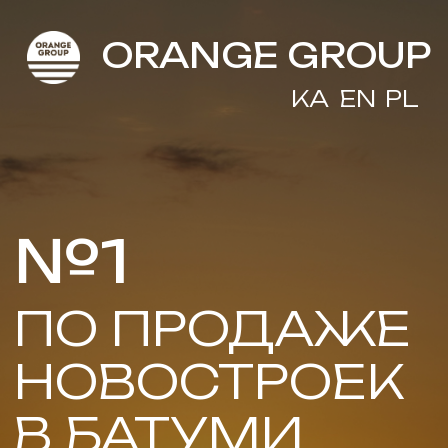
ORANGE GROUP
KA
EN
PL
№1
ПО ПРОДАЖЕ
НОВОСТРОЕК
В БАТУМИ
Ваш компас в мире
недвижимости Грузии
Получить консультацию