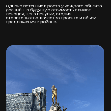
РЕКОМЕНДОВАННЫЕ
ОБЪЕКТЫ
В БАТУМИ
Мы отобрали лучшие объекты для вас.
Вам остается только выбрать.
Батуми
Тбилиси
Батуми Премиум
ᐸ
ᐳ
Привлекательность города обусловлена
быстрым экономическим ростом,
живописными видами, удобным
месторасположением для распределения
туристического потока, что привлекает
иностранных инвесторов и компании.
Старые исторические районы города,
с их уникальной архитектурой, обновляются
и привлекают инвесторов для реализации
коммерческих целей, таких как открытие
ресторанов, кафе и магазинов. В то же время,
активно строятся современные жилые дома
и гостиницы, предоставляющие высокую
доходность от аренды или продажи.