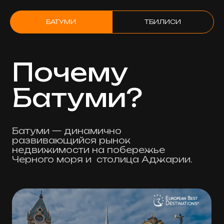
БАТУМИ
ТБИЛИСИ
Рынок недвижимости Батуми продолжает
расти. В первом полугодии 2026 года
зарегистрировано
7 838 сделок
, а общий
объём продаж достиг
$ 507 млн
— на 29%
больше, чем годом ранее.
В июне средневзвешенная стоимость
квартир в новых проектах составила
$ 1 455
за м²
, увеличившись на
22,6%
. При этом
спрос всё заметнее смещается в сторону
новостроек: количество сделок в новых
проектах выросло на
11,6%
.
Однако потенциал роста у каждого объекта
разный. На будущую стоимость влияют
локация, цена покупки, стадия
строительства, качество проекта и объём
предложения в районе.