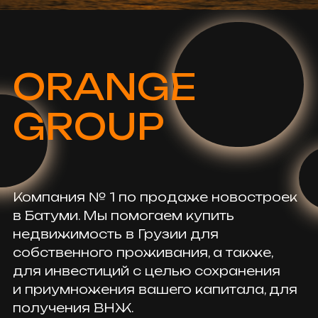
для инвестиций с целью сохранения
и приумножения вашего капитала, для
получения ВНЖ.
Сопровождаем процесс покупки
от первой консультации до получения
ключей у застройщика или
последующей продажи.
Orange Group — ваш надежный
партнер в Грузии с опытом работы
в недвижимости с 2008 года
и безупречной репутацией.
Разработаем оптимальную программу
инвестирования в недвижимость
с грамотным финансовым планом
и гарантированной доходностью.