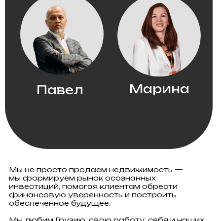
Город расположен между живописными
горами Аджарии и Черным морем,
обеспечивая комфортный климат летом
и возможности для зимних видов спорта.
Крупнейшие грузинские девелоперы
предлагают качественные объекты,
привлекая международных операторов для
управления.
Батуми вошел в топ-5 европейских
туристических направлений на портале
European Best Destinations, заняв 5-е
место среди 20 популярных мест Европы,
наряду с Марбельей, Монако, Мальтой
и Женевой. Победитель World Travel
Awards 2024 в номинации «Лучшее
всесезонное туристическое направление
Европы».
средняя доходность
8-12%
недвижимости
*По данным National
statistics office of Georgia