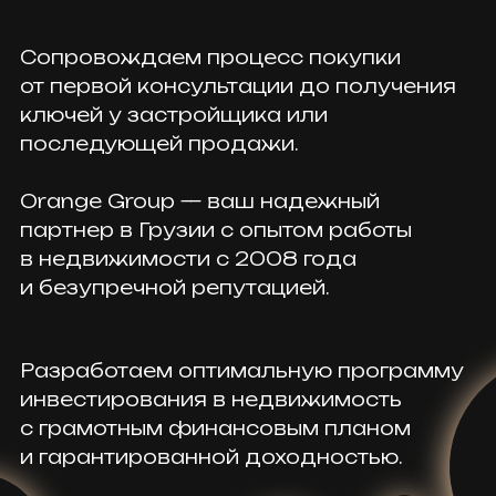
НЕДВИЖИМОСТЬ ГРУЗИИ
•
GEORGIA'S
ლოს უძრავი ქონება
•
格鲁吉亚房地产
ORANGE
GROUP
В ЦИФРАХ
69
360 000
надёжных
м² строящейся
застройщиков-
недвижимости
партнёров
продано
1.5 млн
>9 000